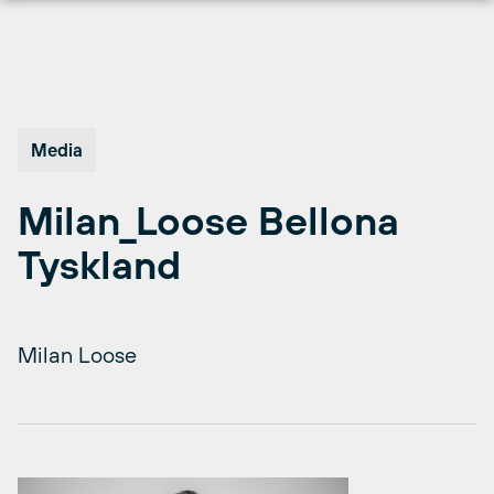
Hopp
til
innhold
Media
Milan_Loose Bellona
Tyskland
Milan Loose