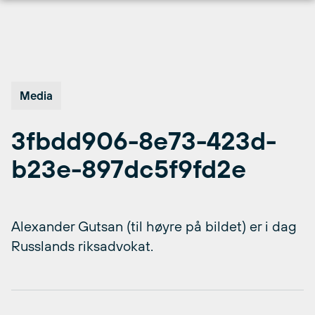
Hopp
til
innhold
Media
3fbdd906-8e73-423d-
b23e-897dc5f9fd2e
Alexander Gutsan (til høyre på bildet) er i dag
Russlands riksadvokat.