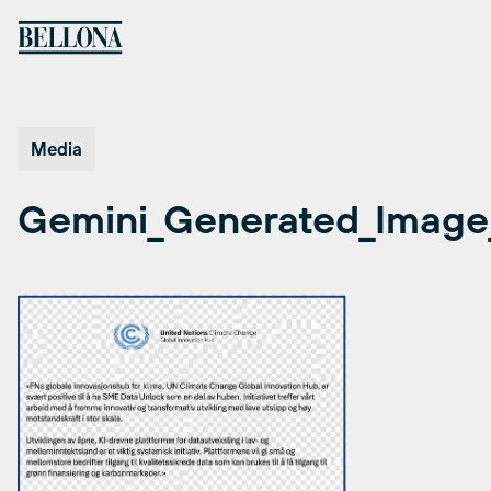
Hopp
til
innhold
Media
Gemini_Generated_Image