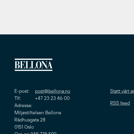
E-post:
post@bellona.no
Støtt vårt a
Tlf: +47 23 23 46 00
RSS feed
Adresse:
Miljøstiftelsen Bellona
Rådhusgata 28
0151 Oslo
Org. nr: 948 778 599