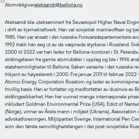
Atområdgiver
aleksandr@bellona.no
Aleksandr ble uteksaminert fra Sevastopol Higher Naval Eng
i drift av kjernekraftverk. Han var sovjetisk marineoffiser og tj
1985. Han var ansatt i det russiske Forsvarsdepartementets avd
1992 trakk han seg ut av de væpnede styrkene i Russland. Side
2000 til 2022 var han leder for Bellona-kontoret i St. Petersb
strålingsfaren fra gamle atomubåter i opplag og ble i 1996 ansk
statshemmligheter til Bellona. Saken verserte i det russiske r
frikjent av høyesterett i 2000. Fra januar 2011 til februar 2022
Atomic Energy Corporation Rosatom og leder av kommisjonen f
frivillig basis. Han er forfatter og medforfatter av dusinvis a
strålingssikkerhet. Han har vunnet mange internasjonale pris
inkludert Goldman Environmental Prize (USA), Edict of Nante
(Norge), vinner av Årets mann i miljøet (Ukraina), Association
advokatforeningen, Miljöpartiet Sverige, International Pen Ce
som den første samvittighetsfangen i det post-sovjetiske Rus