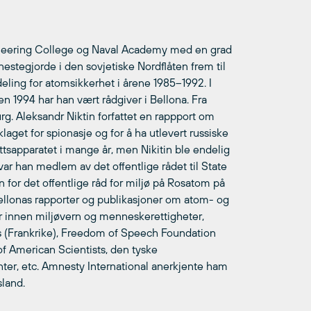
ineering College og Naval Academy med en grad
enestegjorde i den sovjetiske Nordflåten frem til
eling for atomsikkerhet i årene 1985–1992. I
n 1994 har han vært rådgiver i Bellona. Fra
urg. Aleksandr Niktin forfattet en rappport om
laget for spionasje og for å ha utlevert russiske
ettsapparatet i mange år, men Nikitin ble endelig
 var han medlem av det offentlige rådet til State
or det offentlige råd for miljø på Rosatom på
v Bellonas rapporter og publikasjoner om atom- og
er innen miljøvern og menneskerettigheter,
s (Frankrike), Freedom of Speech Foundation
 of American Scientists, den tyske
nter, etc. Amnesty International anerkjente ham
sland.