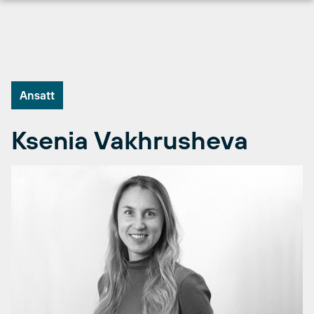
Hopp
til
innhold
Ansatt
Ksenia Vakhrusheva