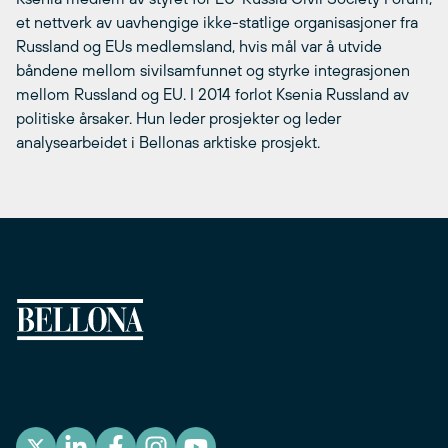
et nettverk av uavhengige ikke-statlige organisasjoner fra
Russland og EUs medlemsland, hvis mål var å utvide
båndene mellom sivilsamfunnet og styrke integrasjonen
mellom Russland og EU. I 2014 forlot Ksenia Russland av
politiske årsaker. Hun leder prosjekter og leder
analysearbeidet i Bellonas arktiske prosjekt.