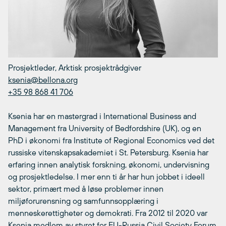
Prosjektleder, Arktisk prosjektrådgiver
ksenia@bellona.org
+35 98 868 41 706
Ksenia har en mastergrad i International Business and
Management fra University of Bedfordshire (UK), og en
PhD i økonomi fra Institute of Regional Economics ved det
russiske vitenskapsakademiet i St. Petersburg. Ksenia har
erfaring innen analytisk forskning, økonomi, undervisning
og prosjektledelse. I mer enn ti år har hun jobbet i ideell
sektor, primært med å løse problemer innen
miljøforurensning og samfunnsopplæring i
menneskerettigheter og demokrati. Fra 2012 til 2020 var
Ksenia medlem av styret for EU-Russia Civil Society Forum,