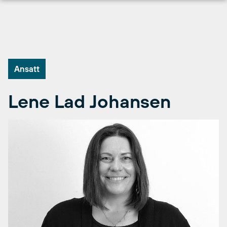
Hopp
til
innhold
Ansatt
Lene Lad Johansen