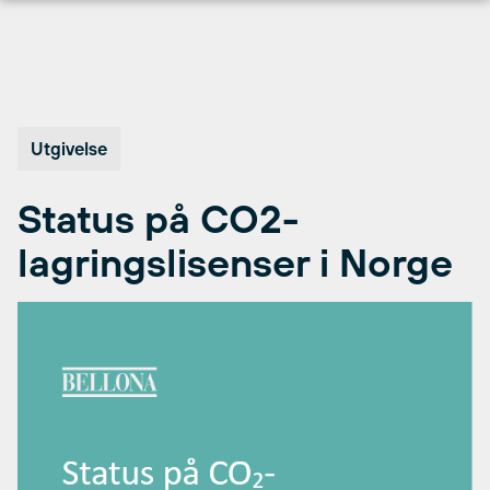
Hopp
til
innhold
Utgivelse
Status på CO2-
lagringslisenser i Norge