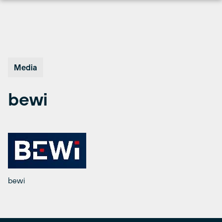
Hopp
til
innhold
Media
bewi
bewi