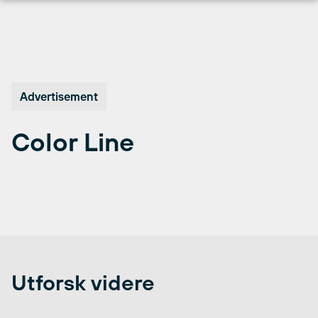
Hopp
til
innhold
Advertisement
Color Line
Utforsk videre