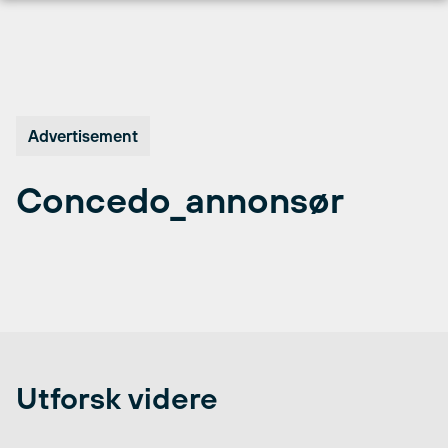
Hopp
til
innhold
Advertisement
Concedo_annonsør
Utforsk videre