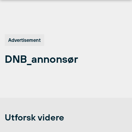
Hopp
til
innhold
Advertisement
DNB_annonsør
Utforsk videre