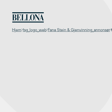
Hopp
til
innhold
Hjem
fsg_logo_web
Fana Stein & Gjenvinning_annonsør