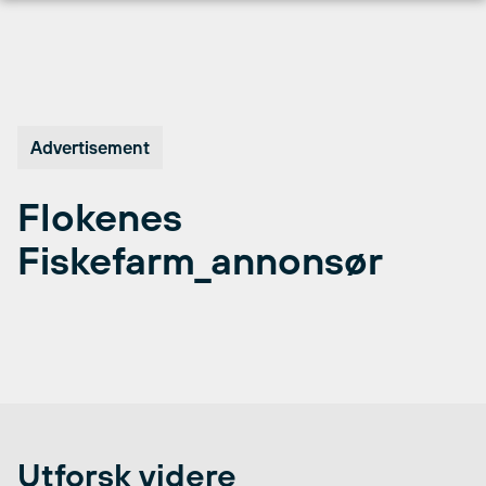
Hopp
til
innhold
Advertisement
Flokenes
Fiskefarm_annonsør
Utforsk videre