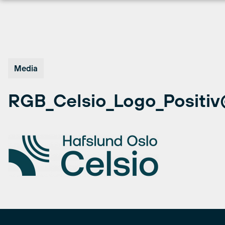
Hopp
til
innhold
Media
RGB_Celsio_Logo_Positi