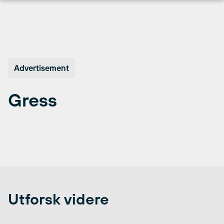
Hopp
til
innhold
Advertisement
Gress
Utforsk videre