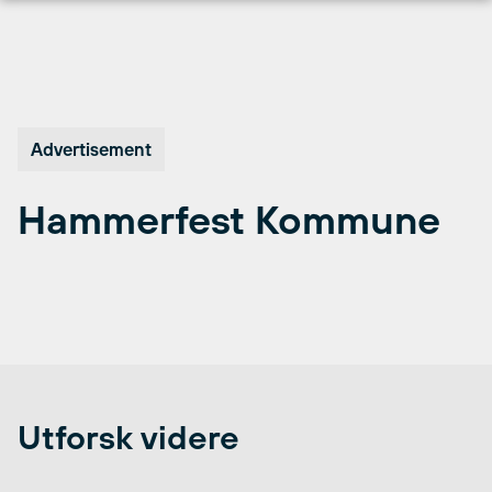
Hopp
til
innhold
Advertisement
Hammerfest Kommune
Utforsk videre