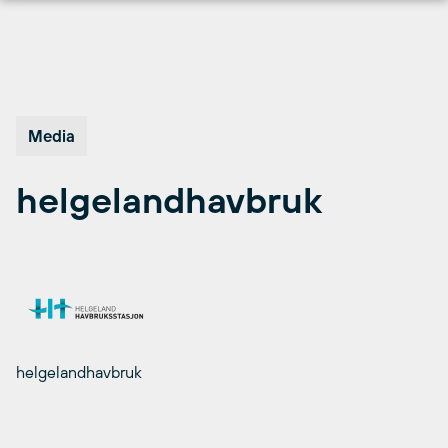
Hopp
til
innhold
Media
helgelandhavbruk
helgelandhavbruk