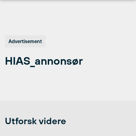
Hopp
til
innhold
Advertisement
HIAS_annonsør
Utforsk videre