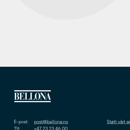
E-post:
post@bellona.no
Støtt vårt a
Tlf: +47 23 23 46 00