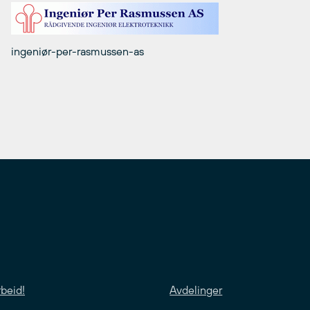
ingeniør-per-rasmussen-as
rbeid!
Avdelinger