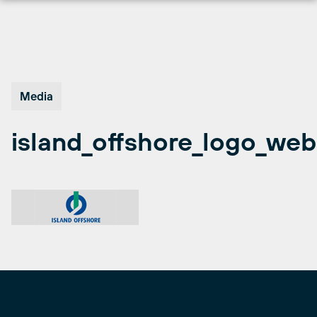
Hopp
til
innhold
Media
island_offshore_logo_web