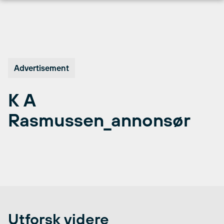
Hopp
til
innhold
Advertisement
K A
Rasmussen_annonsør
Utforsk videre