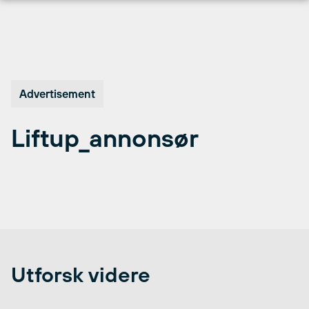
Hopp
til
innhold
Advertisement
Liftup_annonsør
Utforsk videre