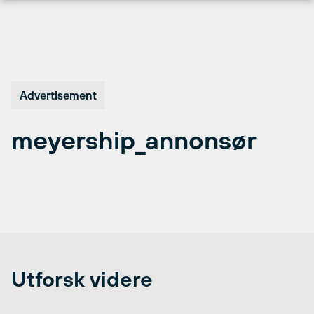
Hopp
til
innhold
Advertisement
meyership_annonsør
Utforsk videre