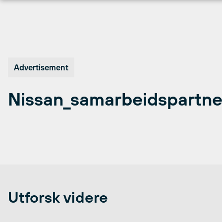
Hopp
til
innhold
Advertisement
Nissan_samarbeidspartne
Utforsk videre