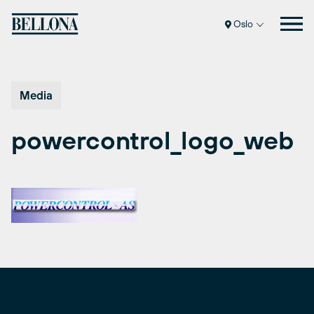
Hopp
til
Oslo
innhold
Media
powercontrol_logo_web