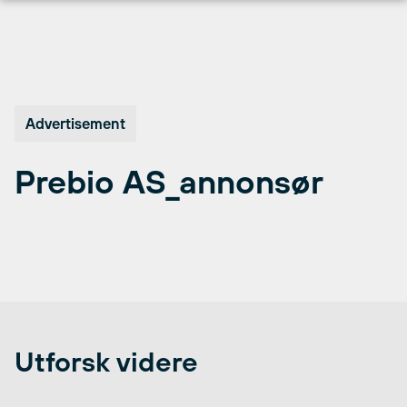
Hopp
til
innhold
Advertisement
Prebio AS_annonsør
Utforsk videre