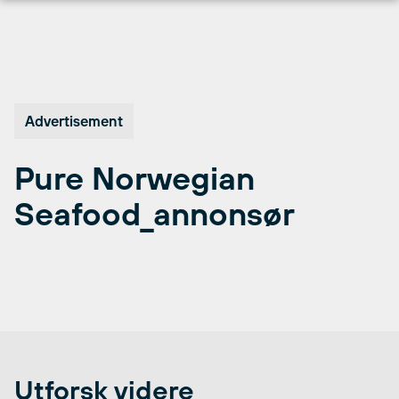
Hopp
til
innhold
Advertisement
Pure Norwegian
Seafood_annonsør
Utforsk videre