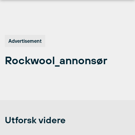
Hopp
til
innhold
Advertisement
Rockwool_annonsør
Utforsk videre