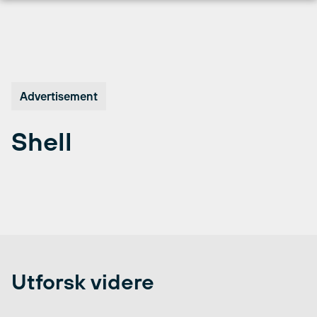
Hopp
til
innhold
Advertisement
Shell
Utforsk videre