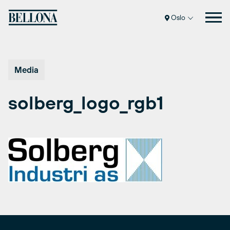
Hopp
til
Oslo
innhold
Media
solberg_logo_rgb1