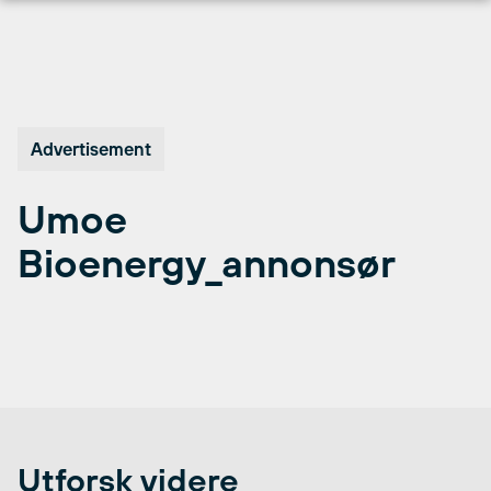
Hopp
til
innhold
Advertisement
Umoe
Bioenergy_annonsør
Utforsk videre