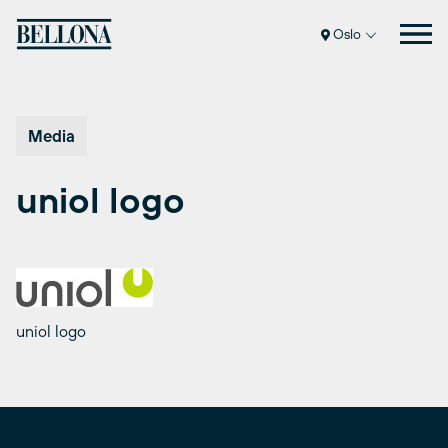
Hopp
til
Oslo
innhold
Media
uniol logo
uniol logo