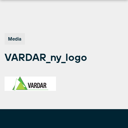
Hopp
til
innhold
Media
VARDAR_ny_logo