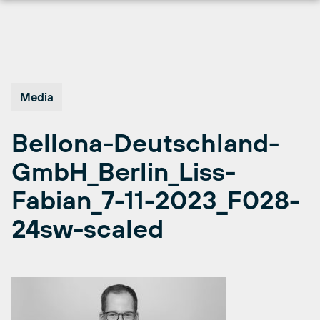
Hopp
til
innhold
Media
Bellona-Deutschland-
GmbH_Berlin_Liss-
Fabian_7-11-2023_F028-
24sw-scaled