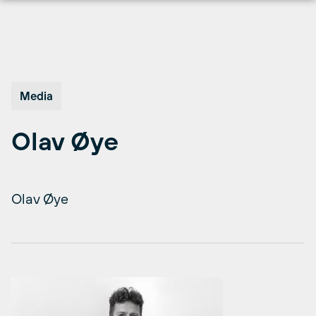
Hopp
til
innhold
Media
Olav Øye
Olav Øye