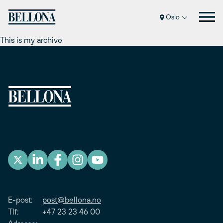
Hopp
til
Oslo
innhold
This is my archive
E-post:
post@bellona.no
Tlf: +47 23 23 46 00