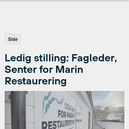
Hopp
til
innhold
Side
Ledig stilling: Fagleder,
Senter for Marin
Restaurering