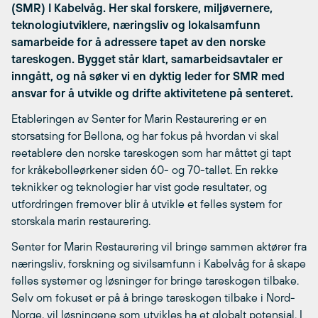
(SMR) I Kabelvåg. Her skal forskere, miljøvernere,
teknologiutviklere, næringsliv og lokalsamfunn
samarbeide for å adressere tapet av den norske
tareskogen. Bygget står klart, samarbeidsavtaler er
inngått, og nå søker vi en dyktig leder for SMR med
ansvar for å utvikle og drifte aktivitetene på senteret.
Etableringen av Senter for Marin Restaurering er en
storsatsing for Bellona, og har fokus på hvordan vi skal
reetablere den norske tareskogen som har måttet gi tapt
for kråkebolleørkener siden 60- og 70-tallet. En rekke
teknikker og teknologier har vist gode resultater, og
utfordringen fremover blir å utvikle et felles system for
storskala marin restaurering.
Senter for Marin Restaurering vil bringe sammen aktører fra
næringsliv, forskning og sivilsamfunn i Kabelvåg for å skape
felles systemer og løsninger for bringe tareskogen tilbake.
Selv om fokuset er på å bringe tareskogen tilbake i Nord-
Norge, vil løsningene som utvikles ha et globalt potensial. I