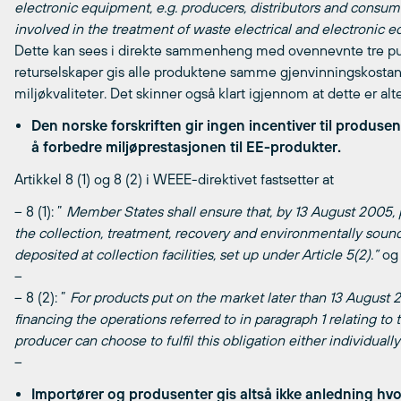
electronic equipment, e.g. producers, distributors and consumer
involved in the treatment of waste electrical and electronic 
Dette kan sees i direkte sammenheng med ovennevnte tre punk
returselskaper gis alle produktene samme gjenvinningskosta
miljøkvaliteter. Det skinner også klart igjennom at dette er al
Den norske forskriften gir ingen incentiver til produsente
å forbedre miljøprestasjonen til EE-produkter.
Artikkel 8 (1) og 8 (2) i WEEE-direktivet fastsetter at
– 8 (1): ”
Member States shall ensure that, by 13 August 2005, p
the collection, treatment, recovery and environmentally sou
deposited at collection facilities, set up under Article 5(2).”
og
–
– 8 (2): ”
For products put on the market later than 13 August 
financing the operations referred to in paragraph 1 relating t
producer can choose to fulfil this obligation either individuall
–
Importører og produsenter gis altså ikke anledning hvo