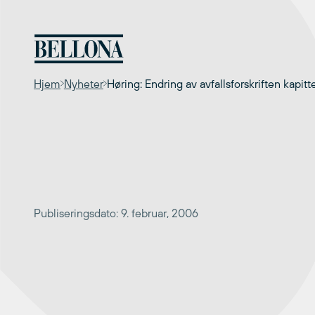
Hopp
til
innhold
Hjem
Nyheter
Høring: Endring av avfallsforskriften kapit
Publiseringsdato: 9. februar, 2006