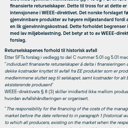
finansierte returselskaper. Dette til tross for at dette 
intensjonene i WEEE-direktivet. Det norske forslaget føre
gjenvinnbare produkter av høyere miljøstandard fordi 
en lik gjenvinningskostnad. Dette forholdet begrenser i
med lav miljøbelastning. Det betyr at to av WEEE-direkti
forslag.
Returselskapenes forhold til historisk avfall
Etter SFTs forslag i vedlegg to del C nummer 5.01 og 5.01 med
”
individuelt finansierte returselskaper å delta i finansieringen a
dekke kostnader knyttet til avfall fra EE produkter som er produ
medlemmene sluttet seg til selskapet, samt kostnader for alt E
eksisterende produsent
”
WEEE-direktivets § 8 (3) skiller imidlertid ikke mellom produs
hvordan avfallshåndteringen er organisert.
”
The responsibility for the financing of the costs of the ma
market before the date referred to in paragraph 1 (historical 
to which all producers, existing on the market when the respec