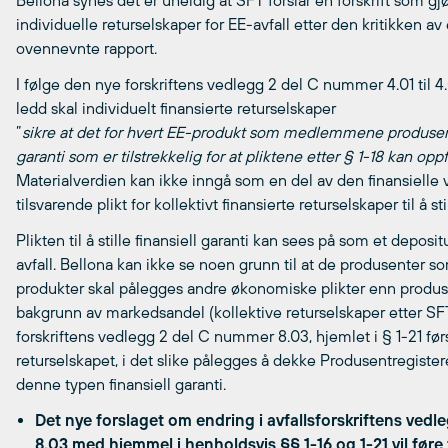
Bellona synes det er uheldig at SFT forslår en forskrift som gjø
individuelle returselskaper for EE-avfall etter den kritikken a
ovennevnte rapport.
I følge den nye forskriftens vedlegg 2 del C nummer 4.01 til 4.
ledd skal individuelt finansierte returselskaper
”
sikre at det for hvert EE-produkt som medlemmene produserer i
garanti som er tilstrekkelig for at pliktene etter § 1-18 kan op
Materialverdien kan ikke inngå som en del av den finansielle v
tilsvarende plikt for kollektivt finansierte returselskaper til å sti
Plikten til å stille finansiell garanti kan sees på som et depo
avfall. Bellona kan ikke se noen grunn til at de produsenter s
produkter skal pålegges andre økonomiske plikter enn produs
bakgrunn av markedsandel (kollektive returselskaper etter SF
forskriftens vedlegg 2 del C nummer 8.03, hjemlet i § 1-21 før
returselskapet, i det slike pålegges å dekke Produsentregiste
denne typen finansiell garanti.
Det nye forslaget om endring i avfallsforskriftens ved
8.03 med hjemmel i henholdsvis §§ 1-16 og 1-21 vil føre 