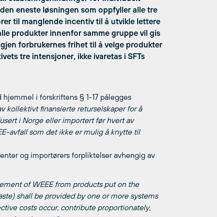
er den eneste løsningen som oppfyller alle tre
r til manglende incentiv til å utvikle lettere
alle produkter innenfor samme gruppe vil gis
gjen forbrukernes frihet til å velge produkter
vets tre intensjoner, ikke ivaretas i SFTs
 hjemmel i forskriftens § 1-17 pålegges
v kollektivt finansierte returselskaper for å
sert i Norge eller importert før hvert av
E-avfall som det ikke er mulig å knytte til
enter og importørers forpliktelser avhengig av
nagement of WEEE from products put on the
waste) shall be provided by one or more systems
tive costs occur, contribute proportionately,