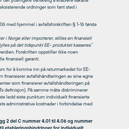
r det ytterligere vanskelig å etablere såkalte
v eksisterende ordninger som fant sted i
06 med hjemmel i avfallsforskriften § 1-16 første
 Norge eller importerer, stilles en finansiell
pfylles på det tidspunkt EE- produktet kasseres.
”
erdien. Forskriften oppstiller ikke noen
lle finansiell garanti.
situm for å komme inn på returmarkedet for EE-
om finansierer avfallshåndteringen av sine egne
enter som finansierer avfallshåndteringen på
Ts definisjon). På samme måte diskriminerer
ste ledd siste punktum individuelt finansierte
rets administrative kostnader i forbindelse med
legg 2 del C nummer 4.01 til 4.06 og nummer
til etableringshindringer for individuelt