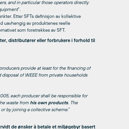
s, and in particular those operators directly
equipment
”.
ter. Etter SFTs definisjon av kollektive
nd uavhengig av produktenes reelle
ternativet som foretrekkes av SFT.
r, distributører eller forbrukere i forhold til
roducers provide at least for the financing of
nd disposal of WEEE from private households
2005, each producer shall be responsible for
o the waste from
his own products
. The
y or by joining a collective scheme
.”
rvidt de ønsker å betale et miljøgebyr basert