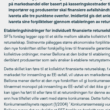
på markedsandel eller basert på kasseringskostnader til 
importører og produsenter skal finansiere avfallshånd
ivareta alle tre punktene ovenfor. Imidlertid gis det an
ivareta sine forpliktelser gjennom etableringen av retur
Etableringshindringer for individuelt finansierte returse
SFTs forslag legger opp til et skille mellom såkalte kollektivt f
returselskap. Sistnevnte pålegges større økonomiske forplikte
den nye forskriften stiller forskjellig krav til finansielle garan
kollektive ordninger, mener Bellona at den bidrar til etablering
deriblant produsenter som selv ønsker å etablere retursystem
Dette skillet kan føre til at kollektivt finansierte returselskap, 
markedet for innsamling av EE-avfall, vil utøve en markedsm
Bellona mener derfor at den nye forskriften vil gi konkurranse
tilnærmet monopol på innsamling av EE-avfall vil det ikke gi no
kan igjen ha ført til eller føre til at returordningen for denne
enn hva tilfellet ville vært med større konkurranse. Dette for
Konkurransetilsynets rapport (1/2004) ”
Konkurransemessig vur