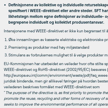
Definisjonene av kollektive og individuelle returselska
spesifisert i WEEE-direktivet eller andre steder. SFT har 
likhetstegn mellom egne definisjoner av individuelle- o
begrepene individuelt og kollektivt
produsentansvar
.
Intensjonene med WEEE-direktivet er ikke kun begrenset til å 
Øke innsamlingen av kasserte elektriske og elektroniske p
Premiering av produkter med høy miljøstandard
Stimulans av forbrukernes mulighet til å velge produkter 
EU-Kommisjonen har utarbeidet en veileder hvor ofte stilte 
WEEE-direktivet og RoHS-direktivet (2002/95/EC) besvares 
http://europa.eu.int/comm/environment/waste/pdf/faq_weee.pd
juridisk bindende, men gir allikevel føringer på hvordan bestem
veilederen beskrives formålet med WEEE-direktivet som
”
The purpose of the directive is, as first priority to promote t
promote the reuse, recycling and other forms of recovery of su
seeks to improve the environmental performance of all operator