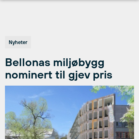
Hopp
til
innhold
Nyheter
Bellonas miljøbygg
nominert til gjev pris