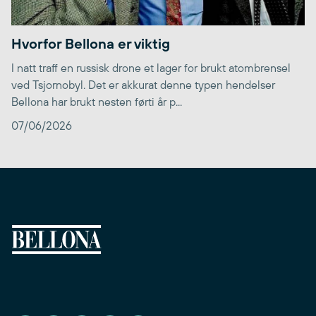
Hvorfor Bellona er viktig
I natt traff en russisk drone et lager for brukt atombrensel
ved Tsjornobyl. Det er akkurat denne typen hendelser
Bellona har brukt nesten førti år p...
07/06/2026