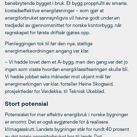
banebrytende bygget i bruk. Et bygg proppfullt av smarte,
kostadseffektive energiløsninger – som gjør at
energiforbruket sannsynligvis vil havne godt under en
tredjedel av gjennomsnittet for norske kontorbygg, når
regnskapet for første driftsår gjøres opp.
Planleggingen tok til før den nye, statlige
energimerkeordningen engang var klar.
– Vi hadde lovet dem et A-bygg, men den gang var det jo
ingen som visste hvordan energiklassifiseringen skulle bli.
Vi hadde jobbet seks måneder mot ukjent mål før
energimerkingen var klar, forteller Heine Skogseid,
prosjektleder for Veidekke, til Teknisk Ukeblad.
Stort potensial
Potensialet for mer effektiv energibruk i norske bygninger
er enormt. Det er også avgjørende for å realisere
klimagasskutt. Landets bygninger står for rundt 40 prosent
av det totale energiforbruket her til lands. Det