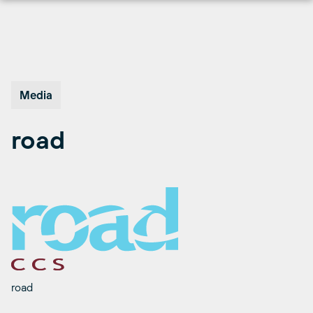
Hopp
til
innhold
Media
road
road