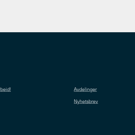
rbeid!
Avdelinger
Nyhetsbrev