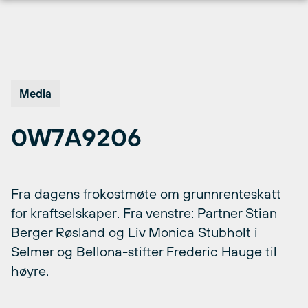
Hopp
til
innhold
Media
0W7A9206
Fra dagens frokostmøte om grunnrenteskatt
for kraftselskaper. Fra venstre: Partner Stian
Berger Røsland og Liv Monica Stubholt i
Selmer og Bellona-stifter Frederic Hauge til
høyre.