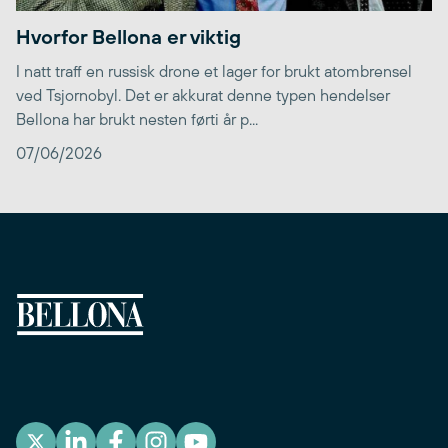
Hvorfor Bellona er viktig
I natt traff en russisk drone et lager for brukt atombrensel
ved Tsjornobyl. Det er akkurat denne typen hendelser
Bellona har brukt nesten førti år p...
07/06/2026