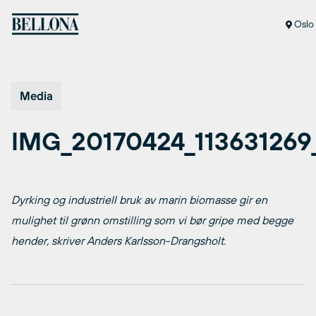
Hopp
til
Oslo
innhold
Media
IMG_20170424_11363126
Dyrking og industriell bruk av marin biomasse gir en
mulighet til grønn omstilling som vi bør gripe med begge
hender, skriver Anders Karlsson-Drangsholt.