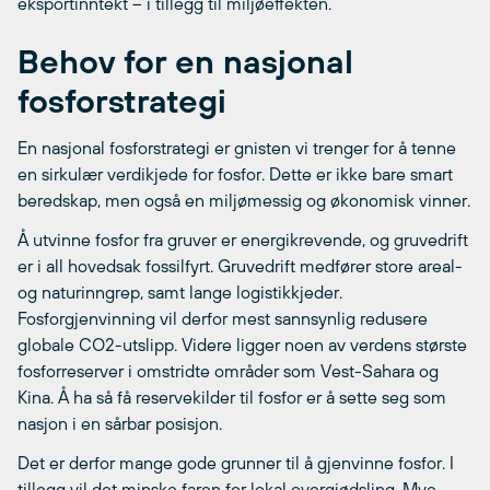
eksportinntekt – i tillegg til miljøeffekten.
Behov for en nasjonal
fosforstrategi
En nasjonal fosforstrategi er gnisten vi trenger for å tenne
en sirkulær verdikjede for fosfor. Dette er ikke bare smart
beredskap, men også en miljømessig og økonomisk vinner.
Å utvinne fosfor fra gruver er energikrevende, og gruvedrift
er i all hovedsak fossilfyrt. Gruvedrift medfører store areal-
og naturinngrep, samt lange logistikkjeder.
Fosforgjenvinning vil derfor mest sannsynlig redusere
globale CO2-utslipp. Videre ligger noen av verdens største
fosforreserver i omstridte områder som Vest-Sahara og
Kina. Å ha så få reservekilder til fosfor er å sette seg som
nasjon i en sårbar posisjon.
Det er derfor mange gode grunner til å gjenvinne fosfor. I
tillegg vil det minske faren for lokal overgjødsling. Mye