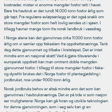
kostnader, mister vi enorme mengder fosfor rett i havet.
Bare fra havbruk er det rundt 14.000 tonn fosfor årlig som
går tapt. Fra regulære avløpsanlegg er det også snakk om
store mengder fosfor som helt lovlig sendes ut i sjøen. I
tillegg havner mange tonn fra norsk landbruk i vassdrag.
I Norge alene kan det gjenvinnes cirka 11.000 tonn fosfor
årlig om vi samler opp fiskeslam fra oppdrettsnæringa. Tenk
deg dette gjenvunnet og tilbake i kretsløpet. Det er intet
mindre enn en nasjonal skatt! Ved å gjøre tilsvarende i
europeisk oppdrett kan man omtrent doble mengden
gjenvunnet fosfor. I tillegg til store mengder fosfor i fiske-
og dyrefôr brukes det i Norge fosfor til plantegjødsling i
jordbruket, noe under 9000 tonn årlig.
Norsk jordbruks behov er altså mindre enn det som kan
gjenvinnes i havbruksnæringa. Det er på tide vi som nasjon
ser mulighetene: Norge kan gå foran og utvikle teknologien
for denne gjenvinningen, som i seg selv kan gi en