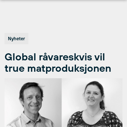
Hopp
til
innhold
Nyheter
Global råvareskvis vil
true matproduksjonen