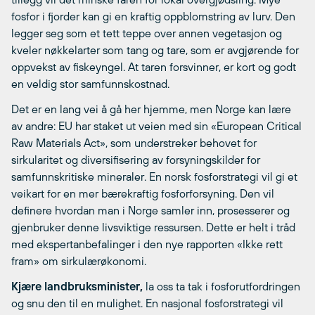
fosfor i fjorder kan gi en kraftig oppblomstring av lurv. Den
legger seg som et tett teppe over annen vegetasjon og
kveler nøkkelarter som tang og tare, som er avgjørende for
oppvekst av fiskeyngel. At taren forsvinner, er kort og godt
en veldig stor samfunnskostnad.
Det er en lang vei å gå her hjemme, men Norge kan lære
av andre: EU har staket ut veien med sin «European Critical
Raw Materials Act», som understreker behovet for
sirkularitet og diversifisering av forsyningskilder for
samfunnskritiske mineraler. En norsk fosforstrategi vil gi et
veikart for en mer bærekraftig fosforforsyning. Den vil
definere hvordan man i Norge samler inn, prosesserer og
gjenbruker denne livsviktige ressursen. Dette er helt i tråd
med ekspertanbefalinger i den nye rapporten «Ikke rett
fram» om sirkulærøkonomi.
Kjære landbruksminister,
la oss ta tak i fosforutfordringen
og snu den til en mulighet. En nasjonal fosforstrategi vil