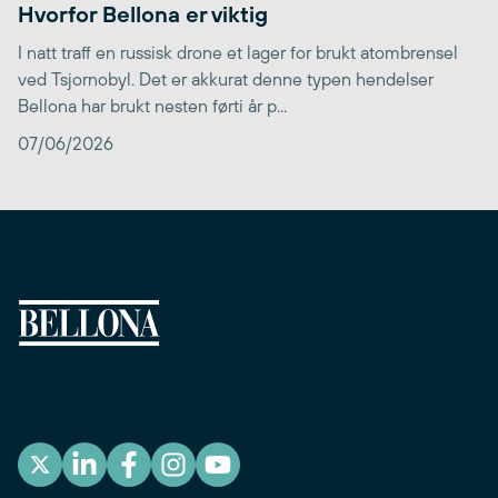
Hvorfor Bellona er viktig
I natt traff en russisk drone et lager for brukt atombrensel
ved Tsjornobyl. Det er akkurat denne typen hendelser
Bellona har brukt nesten førti år p...
07/06/2026