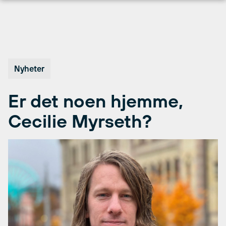
Hopp
til
innhold
Nyheter
Er det noen hjemme,
Cecilie Myrseth?