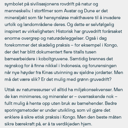
symbolet på sivilisasjonens rovdrift på natur og
menneskeliv. I storfilmer som Avatar og Dune er det
mineraljakt som får hensynsløse makthavere til å invadere
urfolk og landområdene deres. Og dette er selvfølgelig
inspirert av virkeligheten: Historisk har gruvedrift forårsaket
enorme overgrep og naturødeleggelser. Også i dag
forekommer det skadelig praksis – for eksempel i Kongo,
der det har blitt dokumentert flere titalls tusen
barnearbeidere i koboltgruvene. Samtidig brennes det
regnskog for å finne nikkel i Indonesia, og forurensingen
når nye høyder fra Kinas utvinning av sjeldne jordarter. Men
må det være slik? Er det mulig med grønn gruvedrift?
Uttak av naturressurser vil alltid ha miljøkonsekvenser. Men
de kan minimeres, og mineraler er – overraskende nok –
fullt mulig å hente opp uten bruk av barnehender. Bedre
sporingsmetoder er under utvikling, som vil gjøre det
enklere å sikre etisk praksis i Kongo. Men den beste måten
sikre bærekraft på, er å ta verdikjeden hjem.