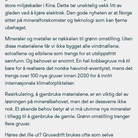
store miljøskader i Kina. Dette tar unektelig vekk litt av
gleden ved å kjøre elektrisk. Den gode nyheten er at Norge
sitter på mineralforekomster og teknologi som kan fjerne
ubehaget.
Mineraler og metaller er nøkkelen til grønn omstilling. Uten
disse materialene får vi ikke bygget alle vindmøllene,
solcellene og elbilene som trengs for et utslippsfritt
samfunn. Og behovet er enormt: En hel kobbegruve må til
bare for å realisere det norske havvind-eventyret, mens det
trengs over 100 nye gruver innen 2030 for å innfri
internasjonale klimaforpliktelser.
Resirkulering, å gjenbruke materialene, er en viktig del av
løsningen på mineralbehovet, men det er dessverre ikke
nok. Et økende behov betyr at vi må utvinne nye mineraler
i tillegg til å gjenbruke de gamle. Grønn omstilling trenger
flere gruver.
Høres det ille ut? Gruvedrift brukes ofte som selve