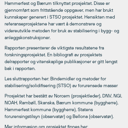
Hammerfest og Bærum tilknyttet prosjektet. Disse er
gjennomført som frittstående oppgaver, men har brukt
kunnskaper generert i STSO prosjektet. Hensikten med
referanseprosjektene har vært å demonstrere og
videreutvikle metoden for bruk av stabilisering i bygg- og
anleggskonstruksjoner.
Rapporten presenterer de viktigste resultatene fra
forskningsprosjektet. En bibliografi av prosjektets
delrapporter og vitenskaplige publikasjoner er gitt lengst
bak i rapporten.
Les sluttrapporten her: Bindemidler og metoder for
stabilisering/solidifisering (STSO) av forurensede masser
Prosjektet har bestått av Norcem (prosjektleder), DNV, NGI,
NOAH, Rambøll, Skanska, Bærum kommune (byggherre),
Hammerfest kommune (byggherre), Statens
forurensingstilsyn (observatør) og Bellona (observatør).
Mer informasjon om prosjektet finnes her: