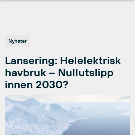
Hopp
til
innhold
Nyheter
Lansering: Helelektrisk
havbruk – Nullutslipp
innen 2030?