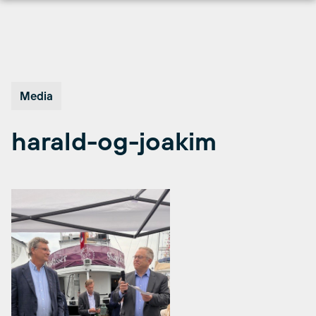
Hopp
til
innhold
Media
harald-og-joakim