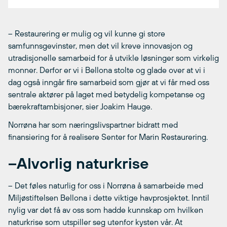
– Restaurering er mulig og vil kunne gi store
samfunnsgevinster, men det vil kreve innovasjon og
utradisjonelle samarbeid for å utvikle løsninger som virkelig
monner. Derfor er vi i Bellona stolte og glade over at vi i
dag også inngår fire samarbeid som gjør at vi får med oss
sentrale aktører på laget med betydelig kompetanse og
bærekraftambisjoner, sier Joakim Hauge.
Norrøna har som næringslivspartner bidratt med
finansiering for å realisere Senter for Marin Restaurering.
–
Alvorlig naturkrise
– Det føles naturlig for oss i Norrøna å samarbeide med
Miljøstiftelsen Bellona i dette viktige havprosjektet. Inntil
nylig var det få av oss som hadde kunnskap om hvilken
naturkrise som utspiller seg utenfor kysten vår. At