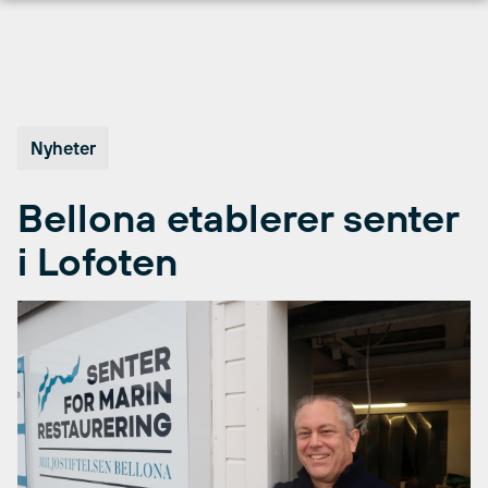
Hopp
til
innhold
Nyheter
Bellona etablerer senter
i Lofoten